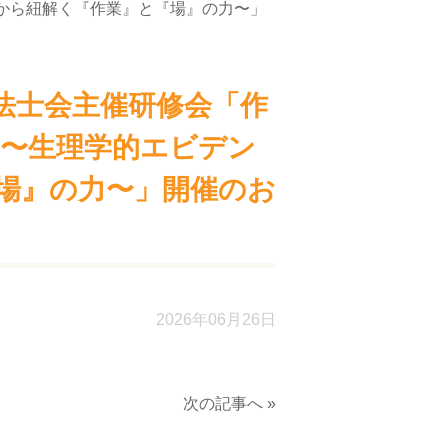
から紐解く『作業』と『場』の力〜」
法士会主催研修会「作
 〜生理学的エビデン
場』の力〜」開催のお
2026年06月26日
次の記事へ »