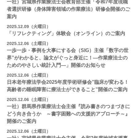
一社）宮城県作業療法士会教育部主催「令和7年度現職
者選択研修（身体障害領域の作業療法）研修会開催のご
案内
2025.12.09（火曜日）
「リフレクティング」体験会（オンライン）のご案内
2025.12.06（土曜日）
一歩一歩・事例を大事にする会（SIG）主催「数字の世
界”がわかると、論文がぐっと身近に！―作業療法士の
ためのやさしい統計入門―」開催のお知らせ
2025.12.06（土曜日）
日本老年療法学会2025年度学術研修会”臨床が変わる！
高齢者の睡眠障害に療法士ができること”開催のご案内
2025.12.06（土曜日）
一社）群馬県作業療法士会主催『読み書きのつまづきに
どう向き合うか ～書字困難への支援的アプローチ～』
開催のご案内
2025.12.06（土曜日）