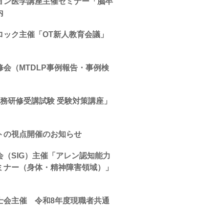
ョン医学講座主催セミナー「脳卒
内
ロック主催「OT新人教育会議」
会（MTDLP事例報告・事例検
務研修受講試験 受験対策講座」
トの視点開催のお知らせ
（SIG）主催「アレン認知能力
ミナー（身体・精神障害領域）」
士会主催 令和8年度現職者共通