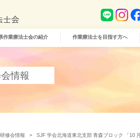
県作業療法士会の紹介
作業療法士を目指す方へ
修会情報
研修会情報
>
SJF 学会北海道東北支部 ⻘森ブロック 「1