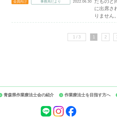
たものと
2022.06.30
会員向け
事務局だより
に出席さ
りません
1 / 3
1
2
青森県作業療法士会の紹介
作業療法士を目指す方へ