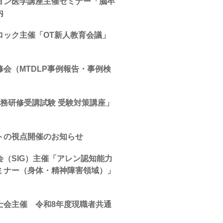
ョン医学講座主催セミナー「脳卒
内
ロック主催「OT新人教育会議」
会（MTDLP事例報告・事例検
務研修受講試験 受験対策講座」
トの視点開催のお知らせ
（SIG）主催「アレン認知能力
ミナー（身体・精神障害領域）」
士会主催 令和8年度現職者共通