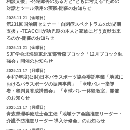
相談支援」-発達障害のある方と“ともに考える”ための
対話とツール活用の実践-開催のお知らせ
2025.11.21（金曜日）
第231回国治研セミナー「自閉症スペクトラムの幼児期
支援」-TEACCHが幼児期の本人と家族にどう貢献出来
るのか-開催のお知らせ
2025.11.21（金曜日）
SJF学会北海道東北支部青森ブロック「12月ブロック勉
強会」開催のお知らせ
2025.11.17（月曜日）
令和7年度(公財)日本パラスポーツ協会委託事業「地域に
おけるパラスポーツの振興事業」 「卓球バレー指導
者・審判員養成講習会」 「卓球バレー体験教室」開催
のお知らせ
2025.11.17（月曜日）
青森県理学療法士会主催「地域ケア会議推進リーダー・
介護予防推進リーダー 導入研修会」のお知らせ