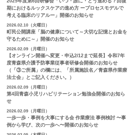
2025年度第6回研修会「いつ・誰に・どう進める？回復
期におけるルックスケアの進め方 ープロセスモデルで
考える臨床のリアルー」開催のお知らせ
2026.02.10（火曜日）
町民公開講座「脳の健康について～大切な記憶とお金を
守るために～」開催のお知らせ
2026.02.09（月曜日）
【オンライン開催へ変更・申込2/12まで延長】令和7年
度青森県介護予防事業従事者研修会開催のお知らせ
（「③ご所属」の欄には、「所属施設名／青森県作業療
法士会」とご記入ください。）
2026.02.09（月曜日）
第4回青森小児リハビリテーション勉強会開催のお知ら
せ
2026.02.09（月曜日）
一歩一歩・事例を大事にする会 作業療法 事例検討 〜事
例から学び、次の一歩へ〜開催のお知らせ
2026.02.05（木曜日）