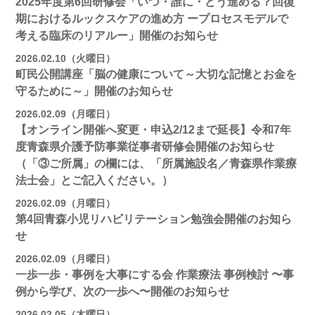
2025年度第6回研修会「いつ・誰に・どう進める？回復
期におけるルックスケアの進め方 ープロセスモデルで
考える臨床のリアルー」開催のお知らせ
2026.02.10（火曜日）
町民公開講座「脳の健康について～大切な記憶とお金を
守るために～」開催のお知らせ
2026.02.09（月曜日）
【オンライン開催へ変更・申込2/12まで延長】令和7年
度青森県介護予防事業従事者研修会開催のお知らせ
（「③ご所属」の欄には、「所属施設名／青森県作業療
法士会」とご記入ください。）
2026.02.09（月曜日）
第4回青森小児リハビリテーション勉強会開催のお知ら
せ
2026.02.09（月曜日）
一歩一歩・事例を大事にする会 作業療法 事例検討 〜事
例から学び、次の一歩へ〜開催のお知らせ
2026.02.05（木曜日）